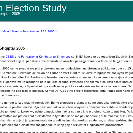
n Election Study
hqiptar 2005
|
Main
|
Zonat e Intervistave: AES 2005 »
 Shqiptar 2005
m me
CSES
dhe
Fondacionin Kombetar te Shkences
se ShBA keto dite po organizon Studimin Ele
rmacionet e tjera, perfshire edhe rezultatet e anketes pas-zgjedhore, do te mund te gjenden ne 
ar 2005 eshte pjese e nje prej projekteve me te rendesishem ne shkencat politike ne bote ne 15 vi
Kombetare Elektorale qe filluan ne ShBA ne vitet 1950-te, studime te ngjashme sot kryen rregul
iken Latine, dhe Azi. Studimi yne bazohet ne eksperiencen me te mire te vendeve te tjera dhe e
 experteve me te njohur ne bote ne keto ceshtje. Pyetesori dhe skema e studimit eshte hartuar 
yne i eksperteve, i cili perbehet nga studiues te politikes elektorale me fame ne mbare boten. Ne
shkencore ne çdo faze te projektit. Kontributi i CSES ne projekt mbeshtetet nga Fondacioni Komb
nce Foundation).
ne qender te çdo sistemi demokratik. Eshte gjeresisht e pranuar se ne shoqerite demokratike ekzis
imeve te politikaberesve. Kjo pasqyron faktin se interesi kryesor i demokracise eshte te shnderroj
 tille te ndodhe, faktor kyç eshte qartesia dhe njohja nga te gjithe e preferencave te publikut. Poli
perputhje me preferencat e elektoratit te tyre dhe kane me pak hapesire per te manovruar kur ket
 elektorale ne zgjedhjet parlamentare do te ndihmojne akademiket, studentet, analistet politike, sho
ne preferencat e elektoratit shqiptar dhe te shpjegojne rezultatet e zgjedhjeve parlamentare.
nje nga instrumentat me te rendesishem te demokratizimit ne nje vend. Ne rastin e Shqiperise, p