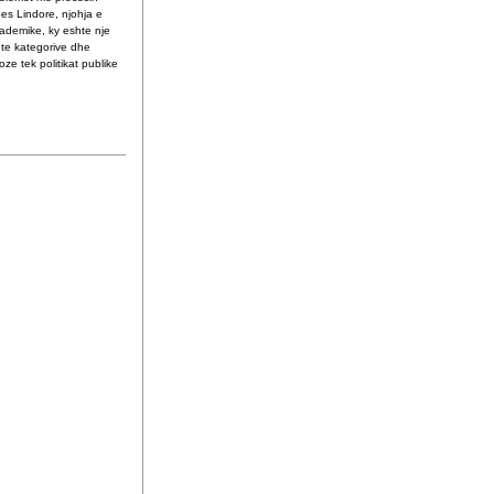
es Lindore, njohja e
kademike, ky eshte nje
hte kategorive dhe
 tek politikat publike