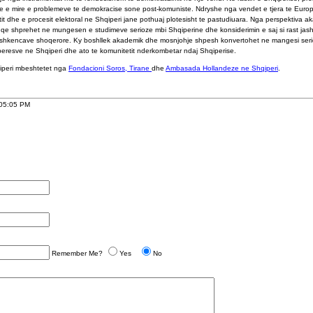
me e mire e problemeve te demokracise sone post-komuniste. Ndryshe nga vendet e tjera te Europ
tit dhe e procesit elektoral ne Shqiperi jane pothuaj plotesisht te pastudiuara. Nga perspektiva a
qe shprehet ne mungesen e studimeve serioze mbi Shqiperine dhe konsiderimin e saj si rast jas
hkencave shoqerore. Ky boshllek akademik dhe mosnjohje shpesh konvertohet ne mangesi serioze
kaberesve ne Shqiperi dhe ato te komunitetit nderkombetar ndaj Shqiperise.
hqiperi mbeshtetet nga
Fondacioni Soros, Tirane
dhe
Ambasada Hollandeze ne Shqiperi
.
 05:05 PM
Remember Me?
Yes
No