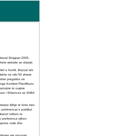
ktoral Shqiptar 2005.
kete website se shpejti.
tet e fundit. Bazuar tek
lishte ne mbi 50 shtete
shte pregatitur ne
nga Komiteti Planifikues
 synojme te ruajme
etare i Shkences se ShBA
tojne lidhje te forta mes
e preferencat e publikut
tikanet ndihen te
o preferenca njihen
qerine civile dhe
roblemet me procesin