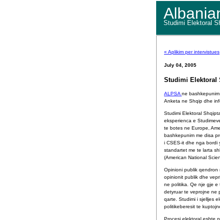
Albania
Studimi Elektoral S
« Aplikim per intervistues
July 04, 2005
Studimi Elektoral
ALPSA
ne bashkepuni
Anketa ne Shqip dhe info
Studimi Elektoral Shqipt
eksperienca e Studimeve 
te botes ne Europe, Amer
bashkepunim me disa prej
i CSES-it dhe nga bordi 
standartet me te larta 
(American National Scie
Opinioni publik qendron 
opinionit publik dhe vepr
ne politika. Qe nje gje e
detyruar te veprojne ne 
qarte. Studimi i sjelljes
politikeberesit te kuptoj
Procesi elektoral eshte 