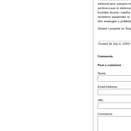
elektoral jane pasqyra 
preferencave te elektora
boshllek shume i madhe 
modeleve akademike te s
dhe strategjite e politi
Zbatimi i projektit ne S
Posted @ July 4, 2005
Comments
Post a comment
Name:
Email Address:
URL:
Comments: